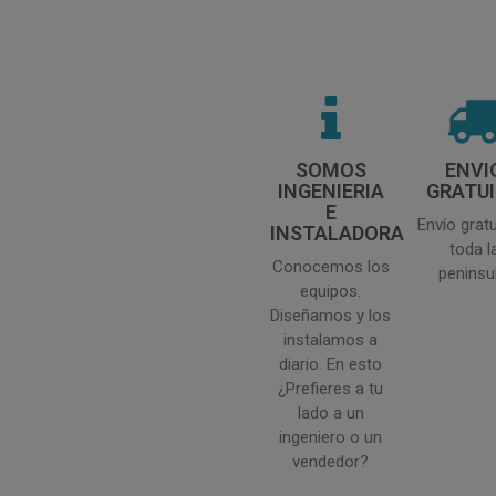
SOMOS
ENVI
INGENIERIA
GRATU
E
Envío gratu
INSTALADORA
toda l
Conocemos los
peninsul
equipos.
Diseñamos y los
instalamos a
diario. En esto
¿Prefieres a tu
lado a un
ingeniero o un
vendedor?