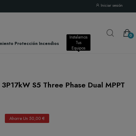
Iniciar sesión
0
Instalamos
Tus
miento Protección Incendios
Instalación
Equipos
lis 3P17kW S5 Three Phase Dual MPPT
€
Ahorre Un 50,00 €