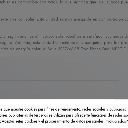
ambién es compatible con Wi-Fi, lo que significa que los usuarios pu
este inversor solar. Esta unidad es muy asequible en comparación con
ring Inverter es el inversor solar ideal para satisfacer sus necesid
 segura. Además, esta unidad también es muy asequible para los propi
ución de energía solar, el Solis 3P17kW S5 Two Phase Dual MPPT DC St
ide que aceptes cookies para fines de rendimiento, redes sociales y publicidad.
okies publicitarias de terceros se utilizan para ofrecerte funciones de redes so
¿Aceptas estas cookies y el procesamiento de datos personales involucrados?