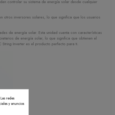
eden controlar su sistema de energía solar desde cualquier
 otros inversores solares, lo que significa que los usuarios
ades de energía solar. Esta unidad cuenta con características
etarios de energía solar, lo que significa que obtienen el
ring Inverter es el producto perfecto para ti.
 Las redes
ciales y anuncios