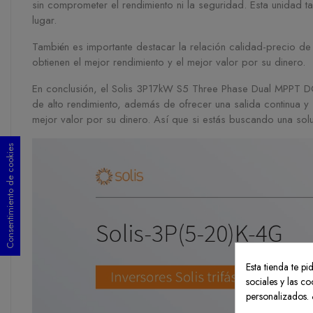
sin comprometer el rendimiento ni la seguridad. Esta unidad t
lugar.
También es importante destacar la relación calidad-precio de 
obtienen el mejor rendimiento y el mejor valor por su dinero.
En conclusión, el Solis 3P17kW S5 Three Phase Dual MPPT DC St
de alto rendimiento, además de ofrecer una salida continua y
mejor valor por su dinero. Así que si estás buscando una sol
Consentimiento de cookies
Esta tienda te p
sociales y las co
personalizados. 