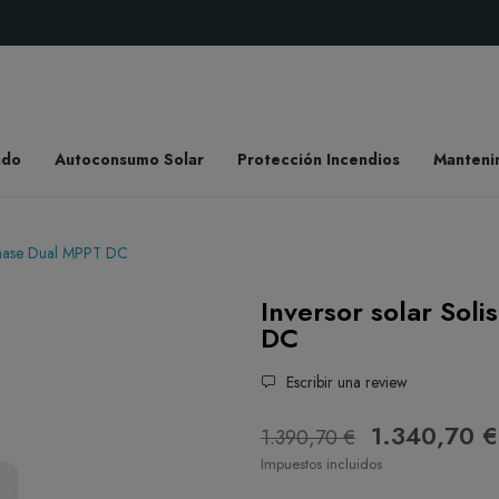
ado
Autoconsumo Solar
Protección Incendios
Manteni
Phase Dual MPPT DC
Inversor solar So
DC
Escribir una review
1.340,70 
1.390,70 €
Impuestos incluidos