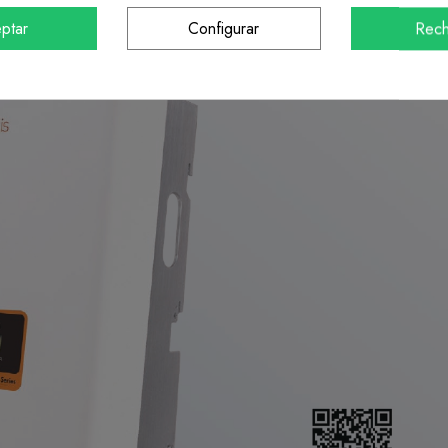
ptar
Configurar
Rech