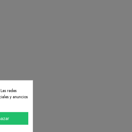
 Las redes
ciales y anuncios
azar