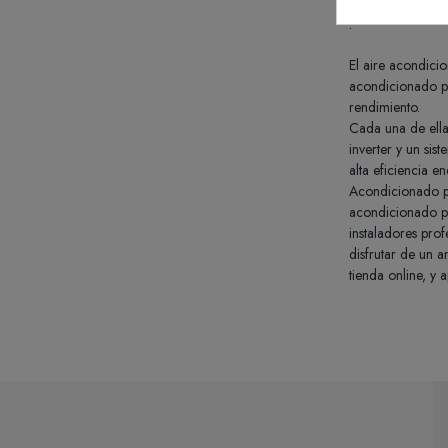
.
El aire acondici
acondicionado po
rendimiento.
Cada una de ella
inverter y un sis
alta eficiencia e
Acondicionado po
acondicionado po
instaladores pro
disfrutar de un 
tienda online, y 