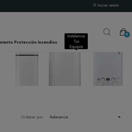
Iniciar sesión
0
Instalamos
Tus
miento Protección Incendios
Instalación
Equipos

Ordenar por:
Relevancia