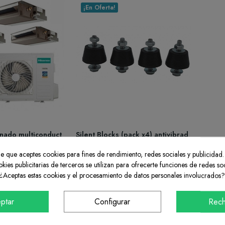
¡En Oferta!
onado multiconduct
Silent Blocks (pack x4) antivibrad
e ADT52UX4RCL4+A
or caucho para aire acondicionad
+ADT52UX4RCL4+
o.
ide que aceptes cookies para fines de rendimiento, redes sociales y publicidad.
TA
okies publicitarias de terceros se utilizan para ofrecerte funciones de redes so
¿Aceptas estas cookies y el procesamiento de datos personales involucrados?
9,56 €
,35 €
-50,00 €
ptar
Configurar
Rech