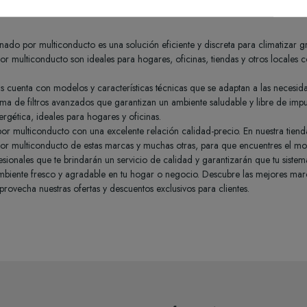
onado por multiconducto es una solución eficiente y discreta para climatiza
r multiconducto son ideales para hogares, oficinas, tiendas y otros locales 
s cuenta con modelos y características técnicas que se adaptan a las necesid
tema de filtros avanzados que garantizan un ambiente saludable y libre de impu
nergética, ideales para hogares y oficinas.
r multiconducto con una excelente relación calidad-precio. En nuestra tien
r multiconducto de estas marcas y muchas otras, para que encuentres el m
fesionales que te brindarán un servicio de calidad y garantizarán que tu sis
ambiente fresco y agradable en tu hogar o negocio. Descubre las mejores ma
aprovecha nuestras ofertas y descuentos exclusivos para clientes.