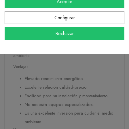
no requiere de equipos especializados, solo
Aceptar
necesitas contar con placas solares y placas
fotovoltaicas, con una potencia de 500W.
Configurar
Además, el panel solar Jam72s30 es una excelente
opción para aquellos que desean contribuir a la
Rechazar
reducción de la huella de carbono, es una de las
mejores inversiones que puedes hacer para ahorrar
energía solar y contribuir con el cuidado del medio
ambiente.
Ventajas:
Elevado rendimiento energético.
Excelente relación calidad-precio.
Facilidad para su instalación y mantenimiento.
No necesita equipos especializados.
Es una excelente inversión para cuidar el medio
ambiente.