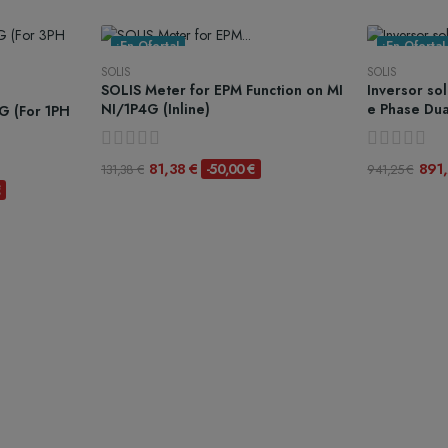
¡En Oferta!
¡En Oferta!
SOLIS
SOLIS
SOLIS Meter for EPM Function on MI
Inversor so
NI/1P4G (Inline)
e Phase Du
G (For 1PH
81,38 €
891
-50,00 €
131,38 €
941,25 €
€