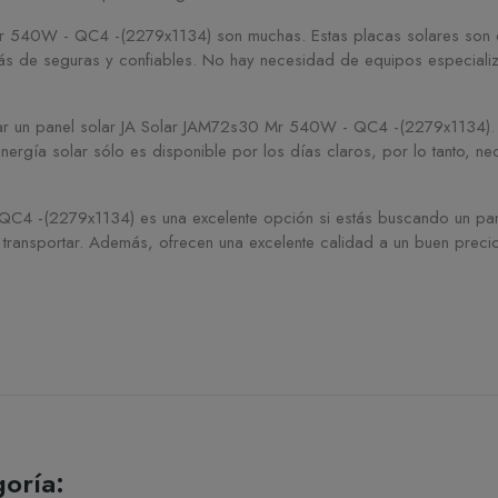
r 540W - QC4 -(2279x1134) son muchas. Estas placas solares son dur
más de seguras y confiables. No hay necesidad de equipos especializa
ar un panel solar JA Solar JAM72s30 Mr 540W - QC4 -(2279x1134). P
 energía solar sólo es disponible por los días claros, por lo tanto, 
C4 -(2279x1134) es una excelente opción si estás buscando un panel
e transportar. Además, ofrecen una excelente calidad a un buen preci
oría: