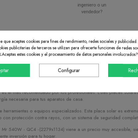
ingeniero o un
vendedor?
ide que aceptes cookies para fines de rendimiento, redes sociales y publicidad.
okies publicitarias de terceros se utilizan para ofrecerte funciones de redes so
¿Aceptas estas cookies y el procesamiento de datos personales involucrados?
CRIPCIÓN
DETALLES DEL PRODUCTO
REV
ptar
Configurar
Rech
s buscando un panel solar para tu hogar, entonces has llegado al lu
 es el más recomendado por los profesionales. Estas placas solares 
rgía necesaria para tus aparatos de casa.
de herramientas o equipos especializados. Esta placa solar es extrem
o con protección contra rayos, con un sistema de seguridad complet
 Mr 540W - QC4 -(2279x1134) viene a un precio muy accesible, siend
ente inversión para tu hogar.