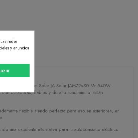
 Las redes
ciales y anuncios
IEWS
azar
gar perfecto. El Panel Solar JA Solar JAM72s30 Mr 540W -
son duraderas, fiables y de alto rendimiento. Están
adamente flexible siendo perfecta para uso en exteriores, en
o.
o una excelente alternativa para tu autoconsumo eléctrico.