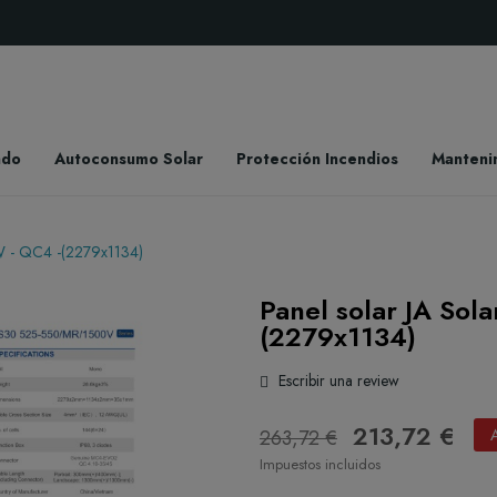
ado
Autoconsumo Solar
Protección Incendios
Manteni
W - QC4 -(2279x1134)
Panel solar JA So
(2279x1134)
Escribir una review
213,72 €
263,72 €
Impuestos incluidos