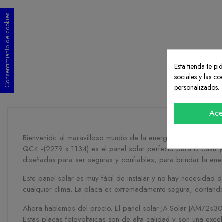
Consentimiento de cookies
Esta tienda te p
sociales y las co
personalizados. 
DES
Ace
Bienvenido al maravilloso mundo de la energía solar. Si está
QC4 -(2279 x 1134) es el panel solar perfecto para tu casa y
diseñadas para ser seguras y confiables, para brindar la ene
Este panel solar es muy fácil de instalar y no hay necesidad 
cualquier clima. La placa es extremadamente segura, contand
Ahora hablemos del precio. El panel solar JA Solar JAM72s30
Estas placas fotovoltaicas son de alta calidad y son una excel