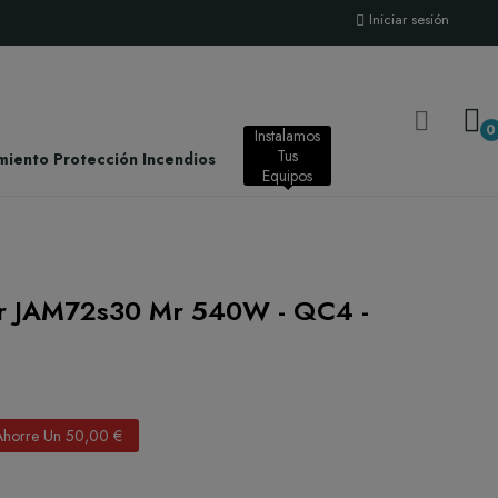
Iniciar sesión
0
Instalamos
Tus
miento Protección Incendios
Instalación
Equipos
lar JAM72s30 Mr 540W - QC4 -
Ahorre Un 50,00 €