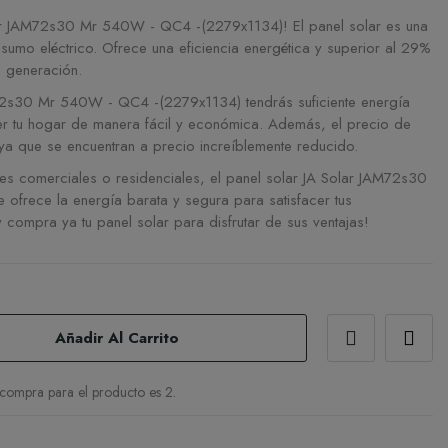
lar JAM72s30 Mr 540W - QC4 -(2279x1134)! El panel solar es una
sumo eléctrico. Ofrece una eficiencia energética y superior al 29%
a generación.
72s30 Mr 540W - QC4 -(2279x1134) tendrás suficiente energía
er tu hogar de manera fácil y económica. Además, el precio de
 ya que se encuentran a precio increíblemente reducido.
nes comerciales o residenciales, el panel solar JA Solar JAM72s30
frece la energía barata y segura para satisfacer tus
compra ya tu panel solar para disfrutar de sus ventajas!
Añadir Al Carrito
compra para el producto es 2.