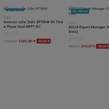
¡En Oferta!
¡En Oferta!
SOLIS
Inversor solar Solis 3P10kW S5 Thre
SOLIS
e Phase Dual MPPT DC
SOLIS Export Manager 5
Sites)
1.082,80 €
-50,00 €
1.132,80 €
349,37 €
-50,00 
399,37 €