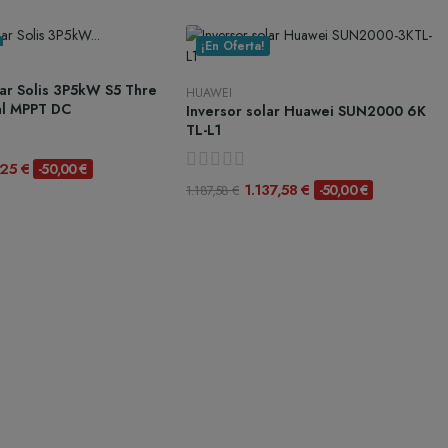
¡En Oferta!
lar Solis 3P5kW S5 Thre
HUAWEI
al MPPT DC
Inversor solar Huawei SUN2000 6K
TL-L1
,25 €
-50,00 €
1.137,58 €
-50,00 €
1.187,58 €