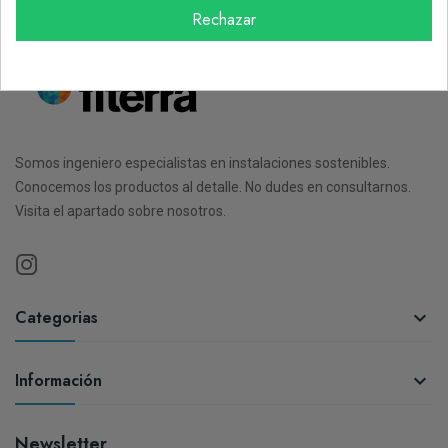
Rechazar
Somos ingeniero especialistas en instalaciones sostenibles.
Conocemos los productos al detalle. No dudes en consultarnos.
Visita el apartado sobre nosotros.
Categorias

Información

Newsletter