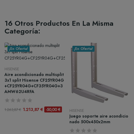
16 Otros Productos En La Misma
Categoría:
¡En Oferta!
¡En Oferta!
HISENSE
Aire acondicionado multisplit
3x1 split Hisense CF25YR04G
+CF25YR04G+CF35YR04G+3
AMW62U4RFA
1.213,87 €
-50,00 €
1.263,87 €
HISENSE
Juego soporte aire acondicio
nado 500x450x2mm