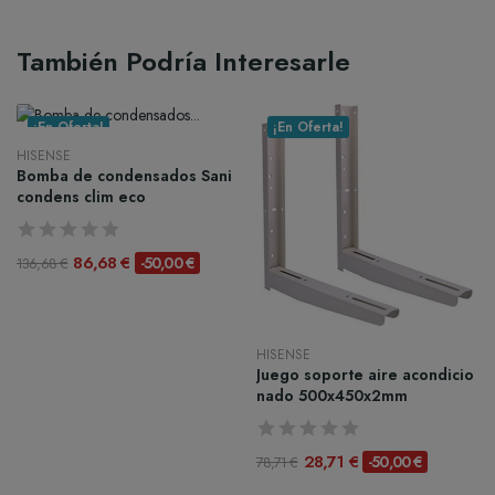
También Podría Interesarle
¡En Oferta!
¡En Oferta!
HISENSE
Bomba de condensados Sani
condens clim eco
86,68 €
-50,00 €
136,68 €
HISENSE
Juego soporte aire acondicio
nado 500x450x2mm
28,71 €
-50,00 €
78,71 €