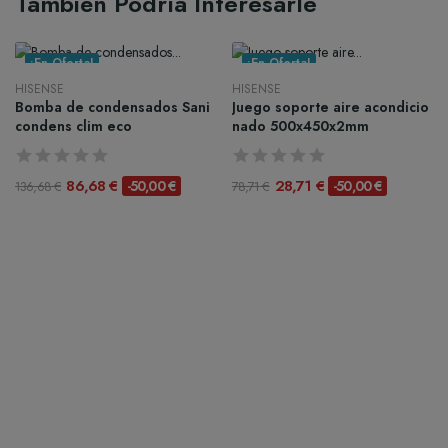
También Podría Interesarle
¡En Oferta!
¡En Oferta!
HISENSE
HISENSE
Bomba de condensados Sani
Juego soporte aire acondicio
condens clim eco
nado 500x450x2mm
86,68 €
28,71 €
-50,00 €
-50,00 €
136,68 €
78,71 €