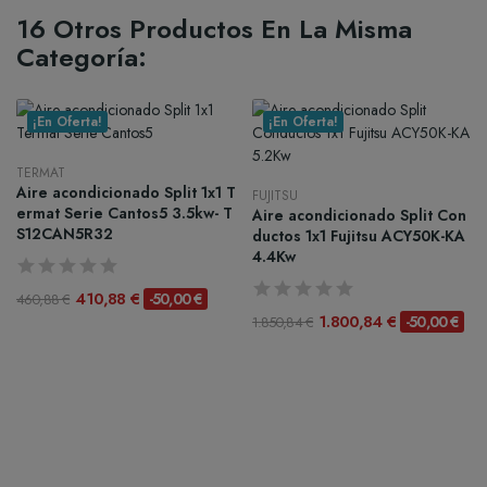
16 Otros Productos En La Misma
Categoría:
¡En Oferta!
¡En Oferta!
TERMAT
Aire acondicionado Split 1x1 T
FUJITSU
ermat Serie Cantos5 3.5kw- T
Aire acondicionado Split Con
S12CAN5R32
ductos 1x1 Fujitsu ACY50K-KA
4.4Kw
410,88 €
-50,00 €
460,88 €
1.800,84 €
-50,00 €
1.850,84 €