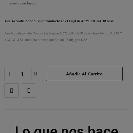
Impuestos incluidos
Aire Acondicionado Split Conductos 1x1 Fujitsu ACY100K-KA 10.6Kw
Aire Acondicionado Conductos Fujitsu ACY100K-KA 10.6Kw, clase A+, EER 3.13 Y
SCOOP 3.51, con una presión sonora de 27 dB, gas R32.
Añadir Al Carrito
Lo que nos hace