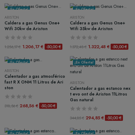
¡En Oferta!
¡En Oferta!
ARISTON
ARISTON
Caldera a gas Genus One+
Caldera a gas Genus One+
Wifi 30kw de Ariston
Wifi 35kw de Ariston
1.206,17 €
1.322,48 €
-50,00 €
-50,00 €
1.256,17 €
1.372,48 €
¡En Oferta!
¡En Oferta!
ARISTON
Calentador a gas atmosférico
fast R X ONM 11 Litros de Ari
ARISTON
ston
Calentador a gas estanco nex
t evo ont de Ariston 11Litros
Gas natural
268,56 €
-50,00 €
318,56 €
294,85 €
-50,00 €
344,85 €
¡En Oferta!
¡En Oferta!