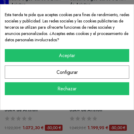
Consentimiento de cookies
de Ariston
de Ariston--
Esta tienda te pide que aceptes cookies para fines de rendimiento, redes
sociales y publicidad. Las redes sociales y las cookies publicitarias de
1.272,82 €
703,04 €
-50,00 €
-50,00 €
1.322,82 €
753,04 €
terceros se utilizan para ofrecerte funciones de redes sociales y
anuncios personalizados. ¿Aceptas estas cookies y el procesamiento de
¡En Oferta!
¡En Oferta!
datos personales involucrados?
ARISTON
ARISTON
Caldera a gas Cares S 30kw
Caldera a gas Clas One Wifi
Aceptar
de Ariston
24kw de Ariston
Configurar
1.427,94 €
944,64 €
-50,00 €
-50,00 €
1.477,94 €
994,64 €
Rechazar
¡En Oferta!
¡En Oferta!
ARISTON
ARISTON
Caldera a gas Clas One Wifi
Caldera a gas Clas One Wifi
30kw de Ariston
35kw de Ariston
1.072,30 €
1.199,95 €
-50,00 €
-50,00 €
1.122,30 €
1.249,95 €