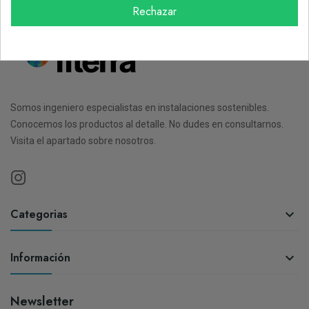
Rechazar
Somos ingeniero especialistas en instalaciones sostenibles.
Conocemos los productos al detalle. No dudes en consultarnos.
Visita el apartado sobre nosotros.
Categorias

Información

Newsletter