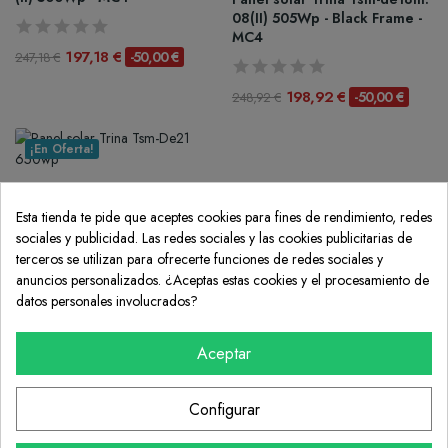
08(II) 505Wp - Black Frame -
MC4
197,18 €
-50,00 €
247,18 €
198,92 €
-50,00 €
248,92 €
¡En Oferta!
TRINA
Panel solar Trina Tsm-De21 6
Esta tienda te pide que aceptes cookies para fines de rendimiento, redes
50wp
sociales y publicidad. Las redes sociales y las cookies publicitarias de
terceros se utilizan para ofrecerte funciones de redes sociales y
Consentimiento de cookies
anuncios personalizados. ¿Aceptas estas cookies y el procesamiento de
249,02 €
-50,00 €
299,02 €
datos personales involucrados?
Aceptar
Configurar