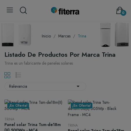
0
Inicio
Marcas
Trina
Listado De Productos Por Marca Trina
Trina es un fabricante de paneles solares

Relevancia
¡En Oferta!
¡En Oferta!
TRINA
Panel solar Trina Tsm-de18m
TRINA
(II) 500Wp - MC4
Panel solar Trina Tsm-de18m.