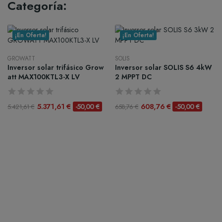
Categoría:
¡En Oferta!
¡En Oferta!
GROWATT
SOLIS
Inversor solar trifásico Grow
Inversor solar SOLIS S6 4kW
att MAX100KTL3-X LV
2 MPPT DC
5.371,61 €
608,76 €
-50,00 €
-50,00 €
5.421,61 €
658,76 €