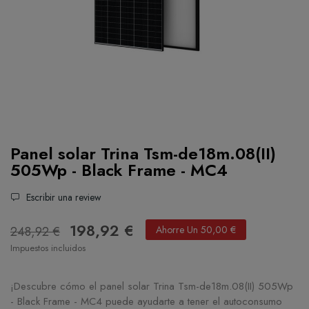
Panel solar Trina Tsm-de18m.08(II)
505Wp - Black Frame - MC4
Escribir una review
198,92 €
248,92 €
Ahorre Un 50,00 €
Impuestos incluidos
¡Descubre cómo el panel solar Trina Tsm-de18m.08(II) 505Wp
- Black Frame - MC4 puede ayudarte a tener el autoconsumo