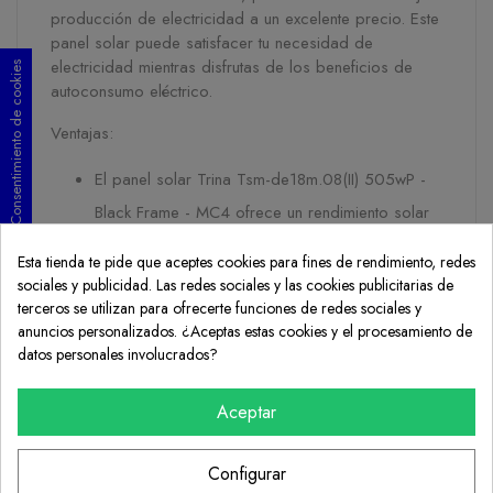
producción de electricidad a un excelente precio. Este
panel solar puede satisfacer tu necesidad de
electricidad mientras disfrutas de los beneficios de
Consentimiento de cookies
autoconsumo eléctrico.
Ventajas:
El panel solar Trina Tsm-de18m.08(II) 505wP -
Black Frame - MC4 ofrece un rendimiento solar
excelente a un precio muy asequible.
Esta tienda te pide que aceptes cookies para fines de rendimiento, redes
Incorpora un marco en negro resistente al viento
sociales y publicidad. Las redes sociales y las cookies publicitarias de
terceros se utilizan para ofrecerte funciones de redes sociales y
y a la intemperie, lo que le permite resistir
anuncios personalizados. ¿Aceptas estas cookies y el procesamiento de
condiciones climáticas extremas con una larga
datos personales involucrados?
vida útil.
Viene con un enchufe MC4, lo que facilita su
Aceptar
instalación.
Configurar
Los paneles solares están hechos de materia